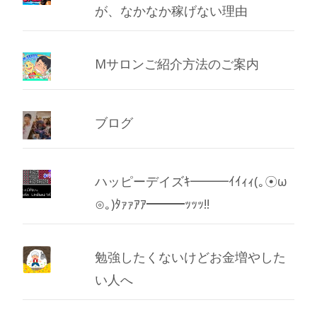
が、なかなか稼げない理由
Mサロンご紹介方法のご案内
ブログ
ハッピーデイズｷ━━━ｲｲｨｨ(｡☉ω
⊙｡)ﾀｧｧｱｱ━━━ｯｯｯ!!
勉強したくないけどお金増やした
い人へ