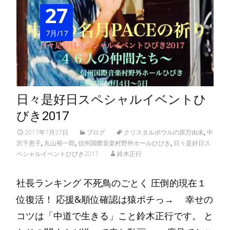
27
7月/17
日々是好日スペシャルイベントひ
びき2017
2017年7月27日
ブログ
クリスタルボウルの原万由未
,
中
沢千恵子
,
丸山裕一郎
,
信州国際音楽村野外ホールひびき
,
日々是好日ス
ペシャルイベントひびき2017
鈴木正行
社長ランキング 不死鳥のごとく 圧倒的現在１
位復活！ 応援&順位確認は猿ポチっ→ 幸せの
コツは「中道で生きる」こと鈴木正行です。 と