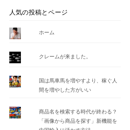
ー
人気の投稿とページ
カ
イ
ブ
ホーム
クレームが来ました。
国は馬車馬を増やすより、稼ぐ人
間を増やした方がいい
商品名を検索する時代が終わる？
「画像から商品を探す」新機能を