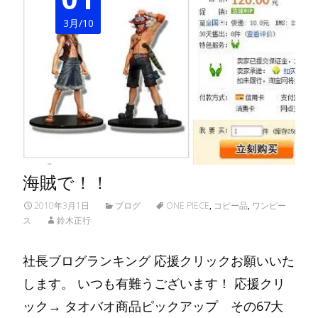
3月/10
海賊で！！
2010年3月1日
ブログ
ONE PIECE
,
コピー品
,
ワンピー
ス
鈴木正行
社長ブログランキング 応援クリックお願いいた
します。 いつも有難うございます！ 応援クリ
ック→ タオバオ商品ピックアップ その67大