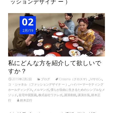
ッションデザイナ ー ）
02
2月/19
私にどんな方を紹介して欲しいで
すか？
2019年2月2日
ブログ
Crossma（クロスマ）
,
Mサロン
,
コ ・シャネル （ファッションデザイナ ー ）
,
ハイパーマーケティング
ホールディングス
,
メルマンガ
,
僕らが自由に生きるためのシンプルなメ
ソッド
,
在宅中国貿易
,
株式会社ワクレボ
,
講演依頼
,
講演出張
,
鈴木正
行
鈴木正行