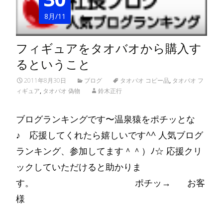
8月/11
フィギュアをタオバオから購入す
るということ
2011年8月30日
ブログ
タオバオ コピー品
,
タオバオ フ
ィギュア
,
タオバオ 偽物
鈴木正行
ブログランキングです〜温泉猿をポチッとな
♪ 応援してくれたら嬉しいです^^ 人気ブログ
ランキング、参加してます＾＾）ﾉ☆ 応援クリ
ックしていただけると助かりま
す。 ポチッ→ お客
様
Read More…