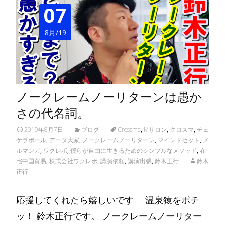
07
8月/19
ノークレームノーリターンは愚か
さの代名詞。
2019年8月7日
ブログ
Crossma
,
Mサロン
,
クロスマ
,
チェ
ケラポール
,
データ大家
,
ノークレームノーリターン
,
マインドセット
,
メ
ルマンガ
,
ワクレボ
,
僕らが自由に生きるためのシンプルなメソッド
,
在
宅中国貿易
,
株式会社ワクレボ
,
講演依頼
,
講演出張
,
鈴木正行
鈴木
正行
応援してくれたら嬉しいです 温泉猿をポチ
ッ！ 鈴木正行です。 ノークレームノーリター