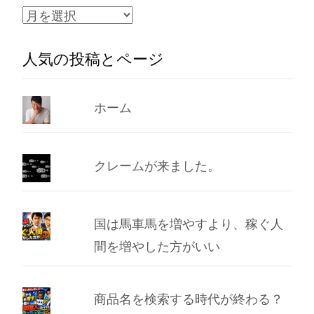
ア
ー
人気の投稿とページ
カ
イ
ブ
ホーム
クレームが来ました。
国は馬車馬を増やすより、稼ぐ人
間を増やした方がいい
商品名を検索する時代が終わる？