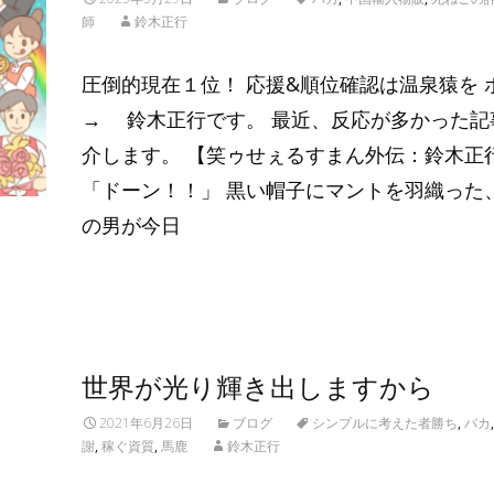
師
鈴木正行
圧倒的現在１位！ 応援&順位確認は温泉猿を 
→ 鈴木正行です。 最近、反応が多かった記
介します。 【笑ゥせぇるすまん外伝：鈴木正
「ドーン！！」 黒い帽子にマントを羽織った
の男が今日
Read More…
世界が光り輝き出しますから
2021年6月26日
ブログ
シンプルに考えた者勝ち
,
バカ
謝
,
稼ぐ資質
,
馬鹿
鈴木正行