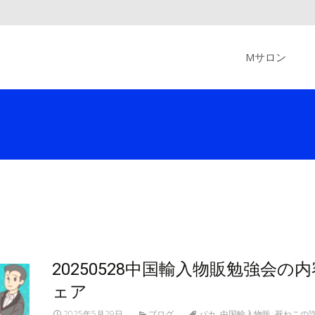
Skip
to
Mサロン
content
20250528中国輸入物販勉強会の
ェア
2025年5月29日
ブログ
バカ
,
中国輸入物販
,
死ねこの