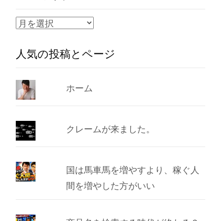
ア
ー
人気の投稿とページ
カ
イ
ブ
ホーム
クレームが来ました。
国は馬車馬を増やすより、稼ぐ人
間を増やした方がいい