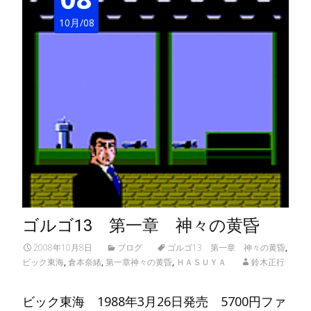
10月/08
ゴルゴ13 第一章 神々の黄昏
2008年10月8日
ブログ
ゴルゴ13 第一章 神々の黄昏
,
ビック東海
,
倉本奈緒
,
第一章神々の黄昏
,
ＨＡＳＵＹＡ
鈴木正行
ビック東海 1988年3月26日発売 5700円ファ