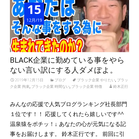
15
12月/19
BLACK企業に勤めている事をやら
ない言い訳にする人ダメぽよ。
2019年12月15日
ブログ
ブラック企業 やりたい
,
ブラッ
ク企業 拘束
,
ブラック企業 時間ない
,
ブラック企業 特徴
鈴木正行
みんなの応援で人気ブログランキング社長部門
１位です！！ 応援してくれたら嬉しいです^^
温泉猿をポチッ！↓ あなたの心が元気になる記
事をお届けします。 鈴木正行です。 前回に引