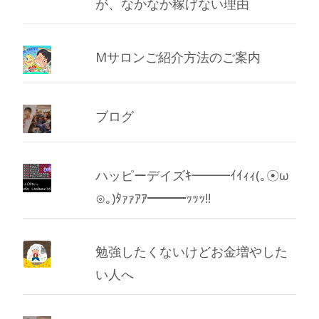
が、なかなか稼げない理由
Mサロンご紹介方法のご案内
ブログ
ハッピーデイズｷ━━━ｲｲｨｨ(｡☉ω
⊙｡)ﾀｧｧｱｱ━━━ｯｯｯ!!
勉強したくないけどお金増やした
い人へ