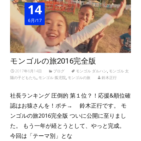
14
6月/17
モンゴルの旅2016完全版
2017年6月14日
ブログ
モンゴル ダルハン
,
モンゴル 太
陽の子どもたち
,
モンゴル 孤児院
,
モンゴルの旅
鈴木正行
社長ランキング 圧倒的 第１位？！応援&順位確
認はお猿さんを！ポチ→ 鈴木正行です。 モ
ンゴルの旅2016完全版 ついに公開に至りまし
た。 もう一年が経とうとして、やっと完成。
今回は「テーマ別」とな