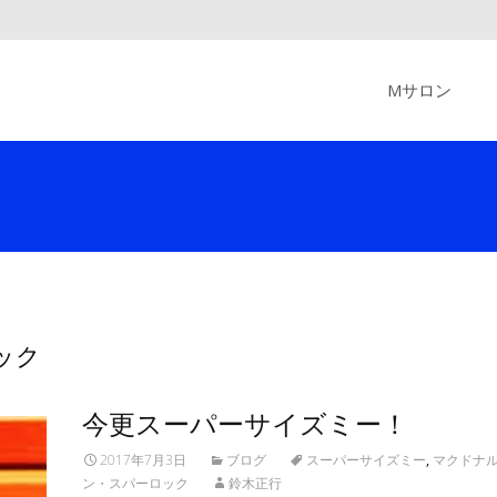
Skip
to
Mサロン
content
ロック
今更スーパーサイズミー！
2017年7月3日
ブログ
スーパーサイズミー
,
マクドナ
ン・スパーロック
鈴木正行