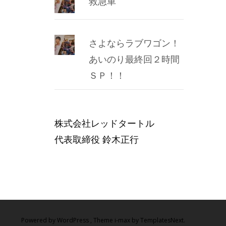
救急車
さよならラブワゴン！
あいのり最終回２時間
ＳＰ！！
株式会社レッドタートル
代表取締役 鈴木正行
Powered by WordPress
, Theme
i-max
by TemplatesNext.