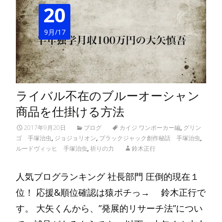
20
9月/17
ライバル不在のブルーオーシャン
商品を仕掛ける方法
2017年9月20日
ブログ
カイジ ワンポーカー編
,
グリン
ゴ 手塚治虫
,
ジョジョリオン
,
ブラックジャック創作秘話 手塚治虫
,
ルードヴィッヒ 手塚治虫
,
祈りの力
鈴木正行
人気ブログランキング 社長部門 圧倒的現在１
位！ 応援&順位確認は猿ポチっ→ 鈴木正行で
す。 大矢くんから、”発展的リサーチ法”につい