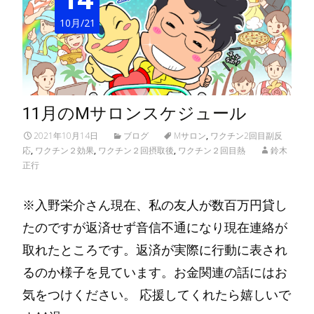
10月/21
11月のMサロンスケジュール
2021年10月14日
ブログ
Mサロン
,
ワクチン2回目副反
応
,
ワクチン２効果
,
ワクチン２回摂取後
,
ワクチン２回目熱
鈴木
正行
※入野栄介さん現在、私の友人が数百万円貸し
たのですが返済せず音信不通になり現在連絡が
取れたところです。返済が実際に行動に表され
るのか様子を見ています。お金関連の話にはお
気をつけください。 応援してくれたら嬉しいで