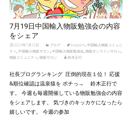
7月19日中国輸入物販勉強会の内容
をシェア
2023年7月22日
ブログ
buppann
,
中国輸入物販コミュニ
ティ
,
中国輸入物販サロン
,
中国輸入物販勉強会
,
物販オンラインサロン
,
物販コミュニティ
,
物販サロン
鈴木正行
社長ブログランキング 圧倒的現在１位！ 応援
&順位確認は温泉猿を ポチっ→ 鈴木正行で
す。 今週も毎週開催している物販勉強会の内容
をシェアします。 気づきのキッカケになったら
嬉しいです。 今週の参加
Read More…