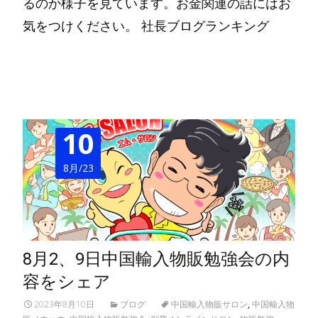
るのか様子を見ています。お金関連の話にはお
気をつけください。 社長ブログランキング
Read More…
10
8月/23
8月2、9日中国輸入物販勉強会の内
容をシェア
2023年8月10日
ブログ
中国輸入物販サロン
,
中国輸入物