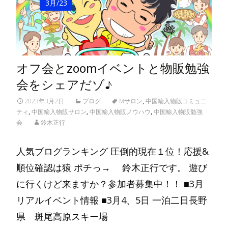
3月/23
オフ会とzoomイベントと物販勉強
会をシェアだゾ♪
2023年3月2日
ブログ
Mサロン
,
中国輸入物販コミュニ
ティ
,
中国輸入物販サロン
,
中国輸入物販ノウハウ
,
中国輸入物販勉強
会
鈴木正行
人気ブログランキング 圧倒的現在１位！応援&
順位確認は猿 ポチっ→ 鈴木正行です。 遊び
に行くけど来ますか？参加者募集中！！ ■3月
リアルイベント情報 ■3月4、5日 一泊二日長野
県 斑尾高原スキー場