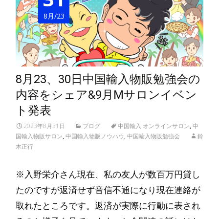
8月/23
8月23、30日中国輸入物販勉強会の
内容をシェア&9月Mサロンイベン
ト発表
2023年8月31日
ブログ
中国輸入 オンラインサロン
,
中
国輸入物販サロン
,
中国輸入物販ノウハウ
,
中国輸入物販勉強会
鈴
木正行
※入野栄介さん現在、私の友人が数百万円貸し
たのですが返済せず音信不通になり現在連絡が
取れたところです。返済が実際に行動に表され