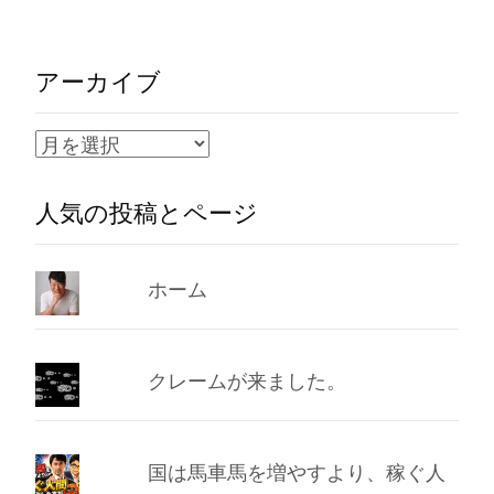
アーカイブ
ア
ー
人気の投稿とページ
カ
イ
ブ
ホーム
クレームが来ました。
国は馬車馬を増やすより、稼ぐ人