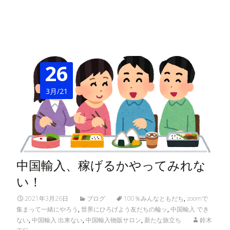
Read More…
26
3月/21
中国輸入、稼げるかやってみれな
い！
2021年3月26日
ブログ
100％みんなともだち
,
zoomで
集まって一緒にやろう
,
世界にひろげよう友だちの輪ッ
,
中国輸入 でき
ない
,
中国輸入 出来ない
,
中国輸入物販サロン
,
新たな旅立ち
鈴木