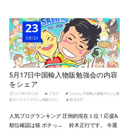
23
5月/23
5月17日中国輸入物販勉強会の内容
をシェア
2023年5月23日
ブログ
buppan
,
中国輸入物販サロン
,
物
販オンラインサロン
,
物販サロン
鈴木正行
人気ブログランキング 圧倒的現在１位！応援&
順位確認は猿 ポチっ→ 鈴木正行です。 今週