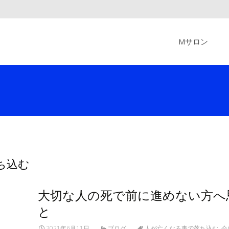
Skip
to
Mサロン
content
落ち込む
大切な人の死で前に進めない方へ
と
2021年6月11日
ブログ
人が亡くなる事で落ち込む
,
会