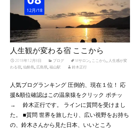
12月/18
人生観が変わる宿 ここから
2018年12月8日
ブログ
Mサロン
,
ここから
,
人生感が変
わる宿
,
仙酔島
,
広島県
,
福山駅
鈴木正行
人気ブログランキング 圧倒的、現在１位！ 応
援&順位確認はこの温泉猿をクリック ポチッ
→ 鈴木正行です。 ラインに質問を受けまし
た。 ■質問 世界を旅したり、広い視野をお持ち
の、鈴木さんから見た日本、いいところ
Read More…