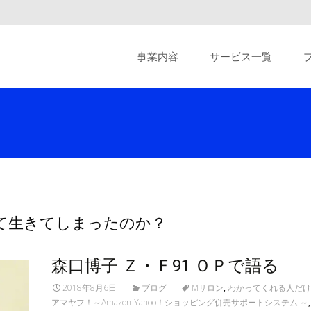
Skip
to
事業内容
サービス一覧
content
気にして生きてしまったのか？
森口博子 Ｚ・Ｆ91 ＯＰで語る
2018年8月6日
ブログ
Mサロン
,
わかってくれる人だけ
アマヤフ！～Amazon-Yahoo！ショッピング併売サポートシステム ～