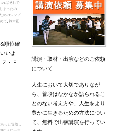
れればそれで
しまったの
ためのシンプ
めて
,
鈴木正
&順位確
歌いいよ
講演・取材・出演などのご依頼
 Ｚ・Ｆ
について
人生において大切でありなが
ら、普段はなかなか語られるこ
とのない考え方や、人生をより
豊かに生きるための方法につい
て、無料で出張講演を行ってい
故もっと冒険し
切な人に一言