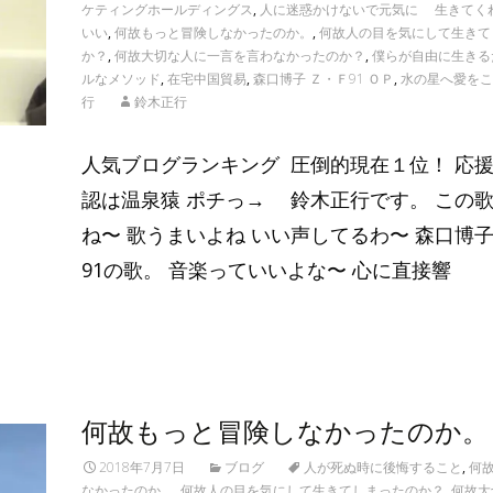
ケティングホールディングス
,
人に迷惑かけないで元気に 生きてく
いい
,
何故もっと冒険しなかったのか。
,
何故人の目を気にして生きて
か？
,
何故大切な人に一言を言わなかったのか？
,
僕らが自由に生きる
ルなメソッド
,
在宅中国貿易
,
森口博子 Ｚ・Ｆ91 ＯＰ
,
水の星へ愛をこ
行
鈴木正行
人気ブログランキング 圧倒的現在１位！ 応援
認は温泉猿 ポチっ→ 鈴木正行です。 この
ね〜 歌うまいよね いい声してるわ〜 森口博子
91の歌。 音楽っていいよな〜 心に直接響
Read More…
何故もっと冒険しなかったのか。
2018年7月7日
ブログ
人が死ぬ時に後悔すること
,
何
なかったのか。
,
何故人の目を気にして生きてしまったのか？
,
何故大