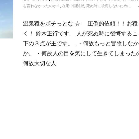
を言わなかったのか？
,
在宅中国貿易
,
死ぬ時に後悔しないために
温泉猿をポチっとな ☆ 圧倒的依頼！！お猿
く！ 鈴木正行です。 人が死ぬ時に後悔するこ
下の３点が主です。 ..・何故もっと冒険しな
か。 ・何故人の目を気にして生きてしまったの
何故大切な人
Read More…