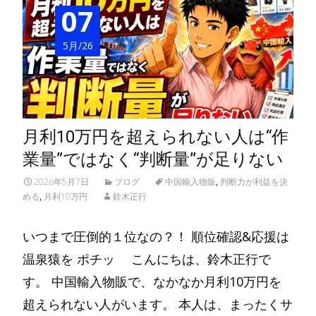
07
5月/26
月利10万円を超えられない人は“作
業量”ではなく“判断量”が足りない
2026年5月7日
ブログ
中国輸入物販
,
判断力が利益を決
める
,
月利10万円
鈴木正行
いつまで圧倒的１位なの？！ 順位確認&応援は
温泉猿を ポチッ こんにちは、鈴木正行で
す。 中国輸入物販で、なかなか月利10万円を
超えられない人がいます。 本人は、まったくサ