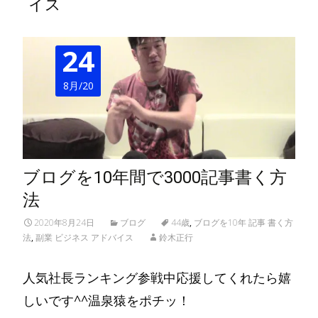
イス
24
8月/20
ブログを10年間で3000記事書く方
法
2020年8月24日
ブログ
44歳
,
ブログを10年 記事 書く方
法
,
副業 ビジネス アドバイス
鈴木正行
人気社長ランキング参戦中応援してくれたら嬉
しいです^^温泉猿をポチッ！