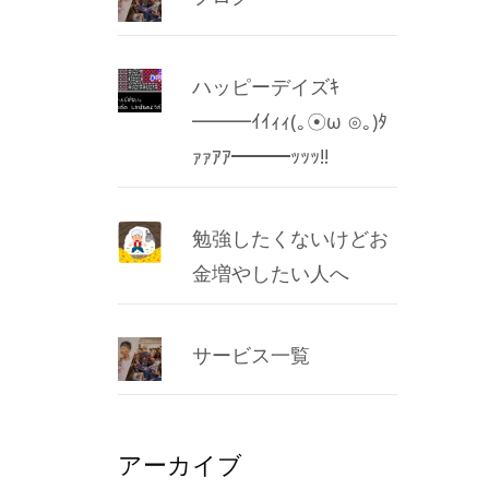
ハッピーデイズｷ
━━━ｲｲｨｨ(｡☉ω ⊙｡)ﾀ
ｧｧｱｱ━━━ｯｯｯ!!
勉強したくないけどお
金増やしたい人へ
サービス一覧
アーカイブ