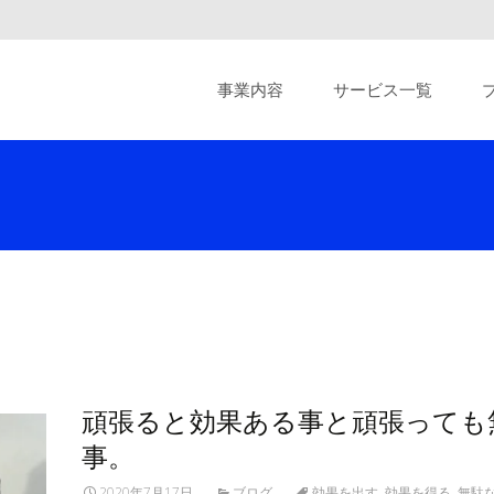
Skip
to
事業内容
サービス一覧
content
頑張ると効果ある事と頑張っても
事。
2020年7月17日
ブログ
効果を出す
,
効果を得る
,
無駄