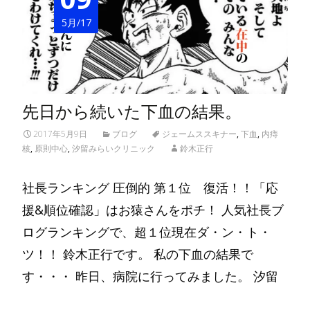
5月/17
先日から続いた下血の結果。
2017年5月9日
ブログ
ジェームススキナー
,
下血
,
内痔
核
,
原則中心
,
汐留みらいクリニック
鈴木正行
社長ランキング 圧倒的 第１位 復活！！「応
援&順位確認」はお猿さんをポチ！ 人気社長ブ
ログランキングで、超１位現在ダ・ン・ト・
ツ！！ 鈴木正行です。 私の下血の結果で
す・・・ 昨日、病院に行ってみました。 汐留
Read More…