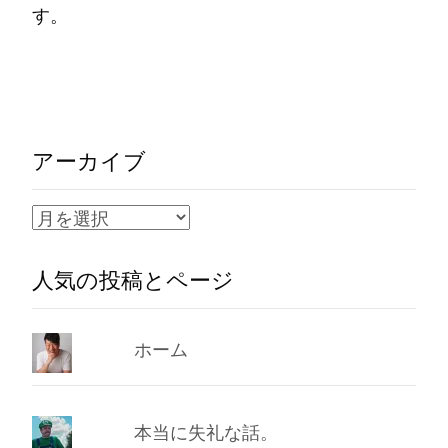
す。
Read More…
アーカイブ
ア
ー
人気の投稿とページ
カ
イ
ブ
ホーム
本当に失礼な話。