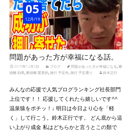
05
12月/19
問題があった方が幸福になる話。
2019年12月5日
ブログ
問題があった方が幸福になる
,
断
捨離 効果
,
断捨離 驚異的
,
旅行 予定外
,
旅行 予定通り
鈴木正行
みんなの応援で人気ブログランキング社長部門
上位です！！ 応援してくれたら嬉しいです^^
温泉猿をポチッ！↓ 明日は今日より心を「軽
く」して行こう。鈴木正行です。 どん底から這
い上がり成金 私はどちらかと言うとこの類で