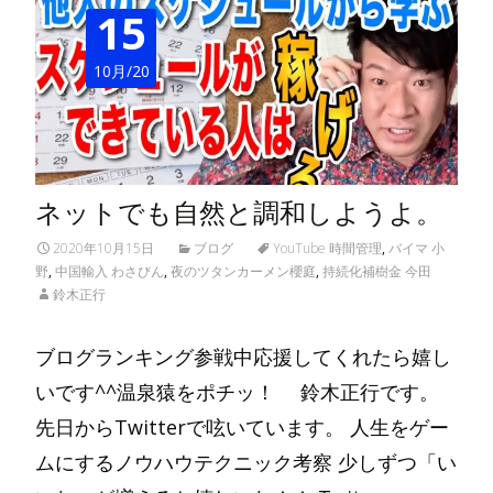
15
10月/20
ネットでも自然と調和しようよ。
2020年10月15日
ブログ
YouTube 時間管理
,
バイマ 小
野
,
中国輸入 わさびん
,
夜のツタンカーメン櫻庭
,
持続化補樹金 今田
鈴木正行
ブログランキング参戦中応援してくれたら嬉し
いです^^温泉猿をポチッ！ 鈴木正行です。
先日からTwitterで呟いています。 人生をゲー
ムにするノウハウテクニック考察 少しずつ「い