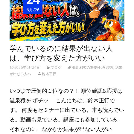
6月/26
学んでいるのに結果が出ない人
は、学び方を変えた方がいい
2026年6月24日
ブログ
個別相談の重要性
,
学び方
,
結果
が出ない人へ
鈴木正行
いつまで圧倒的１位なの？！ 順位確認&応援は
温泉猿を ポチッ こんにちは、鈴木正行で
す。 何度もセミナーに出ている。本も読んでい
る。動画も見ている。講座にも参加している。
それなのに、なかなか結果が出ない人がい