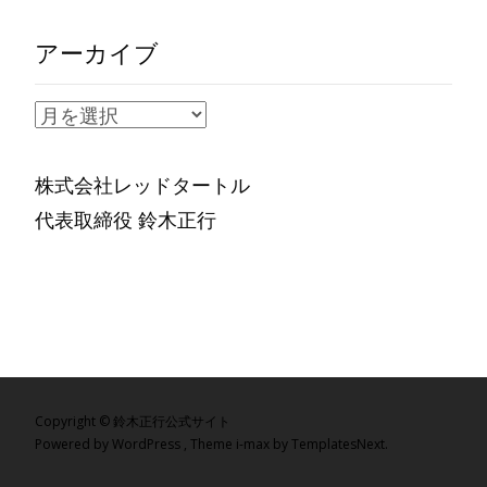
アーカイブ
ア
ー
カ
株式会社レッドタートル
イ
代表取締役 鈴木正行
ブ
Copyright © 鈴木正行公式サイト
Powered by WordPress
, Theme
i-max
by TemplatesNext.