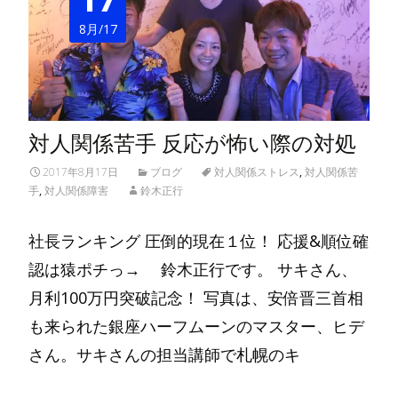
8月/17
対人関係苦手 反応が怖い際の対処
2017年8月17日
ブログ
対人関係ストレス
,
対人関係苦
手
,
対人関係障害
鈴木正行
社長ランキング 圧倒的現在１位！ 応援&順位確
認は猿ポチっ→ 鈴木正行です。 サキさん、
月利100万円突破記念！ 写真は、安倍晋三首相
も来られた銀座ハーフムーンのマスター、ヒデ
さん。サキさんの担当講師で札幌のキ
Read More…