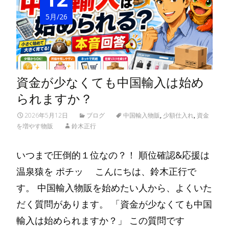
5月/26
資金が少なくても中国輸入は始め
られますか？
2026年5月12日
ブログ
中国輸入物販
,
少額仕入れ
,
資金
を増やす物販
鈴木正行
いつまで圧倒的１位なの？！ 順位確認&応援は
温泉猿を ポチッ こんにちは、鈴木正行で
す。 中国輸入物販を始めたい人から、よくいた
だく質問があります。 「資金が少なくても中国
輸入は始められますか？」 この質問です