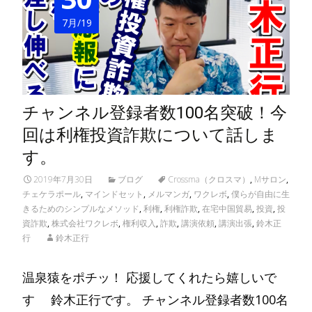
7月/19
チャンネル登録者数100名突破！今
回は利権投資詐欺について話しま
す。
2019年7月30日
ブログ
Crossma（クロスマ）
,
Mサロン
,
チェケラポール
,
マインドセット
,
メルマンガ
,
ワクレボ
,
僕らが自由に生
きるためのシンプルなメソッド
,
利権
,
利権詐欺
,
在宅中国貿易
,
投資
,
投
資詐欺
,
株式会社ワクレボ
,
権利収入
,
詐欺
,
講演依頼
,
講演出張
,
鈴木正
行
鈴木正行
温泉猿をポチッ！ 応援してくれたら嬉しいで
す 鈴木正行です。 チャンネル登録者数100名