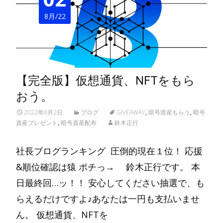
8月/22
【完全版】仮想通貨、NFTをもら
おう。
2022年8月2日
ブログ
GIVEAWAY
,
暗号資産もらう
,
暗号
資産プレゼント
,
暗号資産配布
鈴木正行
社長ブログランキング 圧倒的現在１位！ 応援
&順位確認は猿 ポチっ→ 鈴木正行です。 本
日最終回…ッ！！ 安心してください抽選で、も
らえるだけですよ♪あなたは一円も支払いませ
ん。 仮想通貨、NFTを