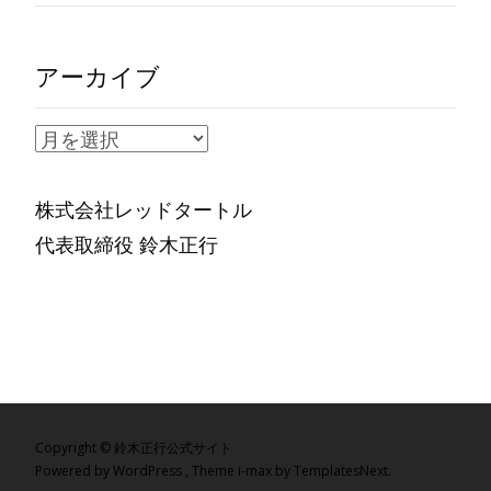
アーカイブ
ア
ー
カ
株式会社レッドタートル
イ
代表取締役 鈴木正行
ブ
Copyright © 鈴木正行公式サイト
Powered by WordPress
, Theme
i-max
by TemplatesNext.