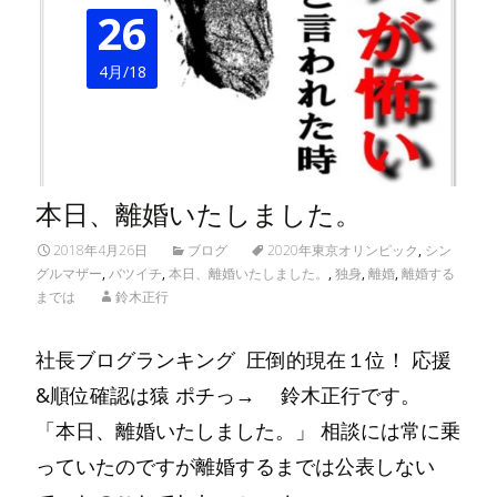
26
4月/18
本日、離婚いたしました。
2018年4月26日
ブログ
2020年東京オリンピック
,
シン
グルマザー
,
バツイチ
,
本日、離婚いたしました。
,
独身
,
離婚
,
離婚する
までは
鈴木正行
社長ブログランキング 圧倒的現在１位！ 応援
&順位確認は猿 ポチっ→ 鈴木正行です。
「本日、離婚いたしました。」 相談には常に乗
っていたのですが離婚するまでは公表しない