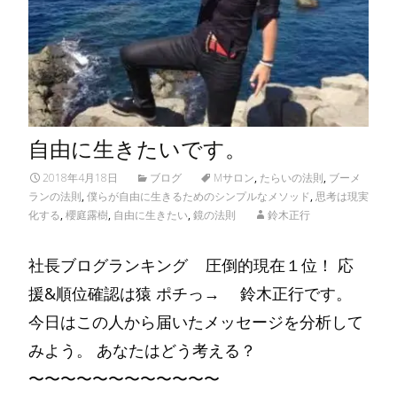
自由に生きたいです。
2018年4月18日
ブログ
Mサロン
,
たらいの法則
,
ブーメ
ランの法則
,
僕らが自由に生きるためのシンプルなメソッド
,
思考は現実
化する
,
櫻庭露樹
,
自由に生きたい
,
鏡の法則
鈴木正行
社長ブログランキング 圧倒的現在１位！ 応
援&順位確認は猿 ポチっ→ 鈴木正行です。
今日はこの人から届いたメッセージを分析して
みよう。 あなたはどう考える？
〜〜〜〜〜〜〜〜〜〜〜〜