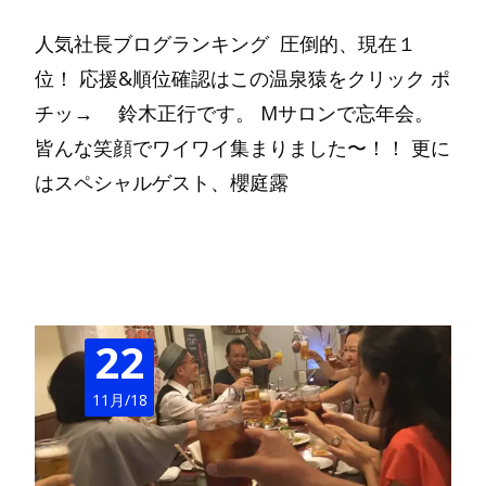
人気社長ブログランキング 圧倒的、現在１
位！ 応援&順位確認はこの温泉猿をクリック ポ
チッ→ 鈴木正行です。 Mサロンで忘年会。
皆んな笑顔でワイワイ集まりました〜！！ 更に
はスペシャルゲスト、櫻庭露
Read More…
22
11月/18