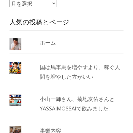
ア
ー
人気の投稿とページ
カ
イ
ブ
ホーム
国は馬車馬を増やすより、稼ぐ人
間を増やした方がいい
小山一輝さん、菊地友佑さんと
YASSAIMOSSAIで飲みました。
事業内容