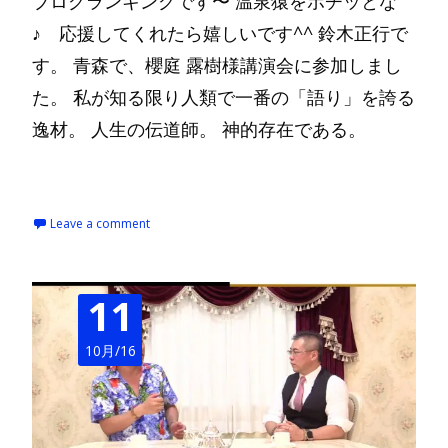
ブログランキングです〜 温泉猿をポチッとな
♪ 応援してくれたら嬉しいです^^ 鈴木正行で
す。 青森で、櫻庭 露樹様講演会に参加しまし
た。 私が知る限り人類で一番の「語り」を誇る
逸材。 人生の伝道師。 神的存在である。
Read More…
Leave a comment
11
10月/16