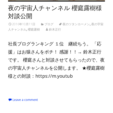
夜の宇宙人チャンネル 櫻庭露樹様
対談公開
2016年10月11日
ブログ
夜のツタンカーメン
,
夜の宇宙
人チャンネル
,
櫻庭露樹
鈴木正行
社長ブログランキング １位 継続ちう。 「応
援」はお猿さんをポチ！ 感謝！！→ 鈴木正行
です。 櫻庭さんと対談させてもらったので、夜
の宇宙人チャンネルを公開します。 ★櫻庭露樹
様との対談：https://m.youtub
Read More…
Leave a comment