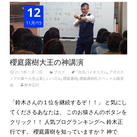
12
11月/15
櫻庭露樹大王の神講演
2015年11月12日
ブログ
7次元バイオリズム
,
アガステ
ィアの葉〜人生は美しいパズル
,
櫻庭露樹
,
櫻庭露樹氏スペシャル講演
会
鈴木正行
「鈴木さんの１位を継続するぞ！！」 と気にし
てくださるあなたは、 このお猿さんのボタンを
クリック！！ 人気ブログランキングへ 鈴木正
行です。 櫻庭露樹を知っていますか？ 神で