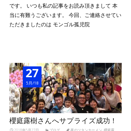
です。 いつも私の記事をお読み頂きまして 本
当に有難うございます。 今回、ご連絡させてい
ただきましたのは モンゴル孤児院
Read More…
27
5月/18
櫻庭露樹さんへサプライズ成功！
2018年5月27日
ブログ
夜のツタンカーメン
,
櫻庭露