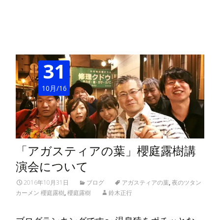
Read More…
31
10月/16
「アガスティアの葉」櫻庭露樹講
演会について
2016年10月31日
ブログ
アガスティアの葉
,
夜のツタン
カーメン 櫻庭露樹
,
櫻庭露樹
鈴木正行