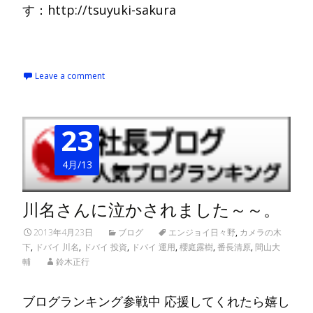
す：http://tsuyuki-sakura
Read More…
Leave a comment
23
4月/13
川名さんに泣かされました～～。
2013年4月23日
ブログ
エンジョイ日々野
,
カメラの木
下
,
ドバイ 川名
,
ドバイ 投資
,
ドバイ 運用
,
櫻庭露樹
,
番長清原
,
間山大
輔
鈴木正行
ブログランキング参戦中 応援してくれたら嬉し