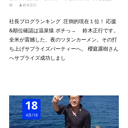
樹
鈴木正行
社長ブログランキング 圧倒的現在１位！ 応援
&順位確認は温泉猿 ポチっ→ 鈴木正行です。
全米が震撼した、夜のツタンカーメン。その打
ち上げサプライズパーティーへ。 櫻庭露樹さん
へサプライズ成功しまし
Read More…
18
4月/18