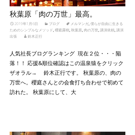
秋葉原「肉の万世」最高。
2019年1月6日
ブログ
メルマンガ
,
僕らが自由に生きる
ためのシンプルなメソッド
,
櫻庭露樹
,
秋葉原
,
肉の万世
,
講演依頼
,
講演
出張
鈴木正行
人気社長ブログランキング 現在２位・・・陥
落！！ 応援&順位確認はこの温泉猿をクリック
ザオラル→ 鈴木正行です。 秋葉原の、肉の
万世へ。櫻庭さんとの会食打ち合わせで初めて
訪れた。 秋葉原にして、大
Read More…