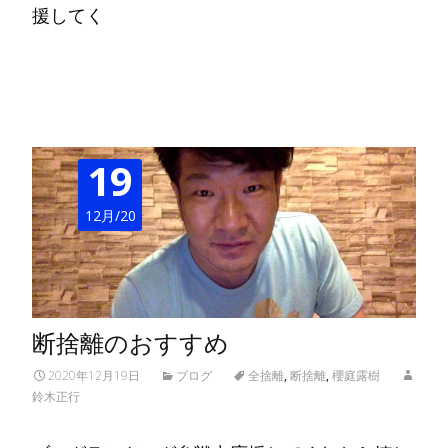
援してく
Read More…
19
12月/20
断捨離のおすすめ
2020年12月19日
ブログ
全捨離
,
断捨離
,
櫻庭露樹
鈴木正行