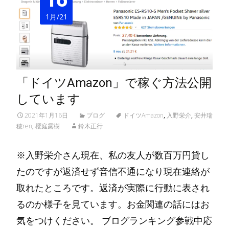
1月/21
「ドイツAmazon」で稼ぐ方法公開
しています
2021年1月16日
ブログ
ドイツAmazon
,
入野栄介
,
安井瑞
穂ren
,
櫻庭露樹
鈴木正行
※入野栄介さん現在、私の友人が数百万円貸し
たのですが返済せず音信不通になり現在連絡が
取れたところです。返済が実際に行動に表され
るのか様子を見ています。お金関連の話にはお
気をつけください。 ブログランキング参戦中応