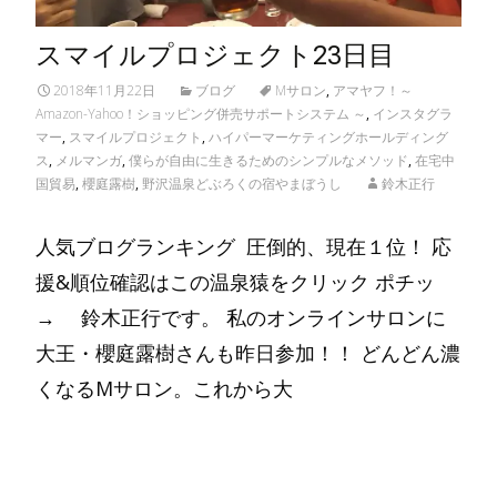
スマイルプロジェクト23日目
2018年11月22日
ブログ
Mサロン
,
アマヤフ！～
Amazon-Yahoo！ショッピング併売サポートシステム ～
,
インスタグラ
マー
,
スマイルプロジェクト
,
ハイパーマーケティングホールディング
ス
,
メルマンガ
,
僕らが自由に生きるためのシンプルなメソッド
,
在宅中
国貿易
,
櫻庭露樹
,
野沢温泉どぶろくの宿やまぼうし
鈴木正行
人気ブログランキング 圧倒的、現在１位！ 応
援&順位確認はこの温泉猿をクリック ポチッ
→ 鈴木正行です。 私のオンラインサロンに
大王・櫻庭露樹さんも昨日参加！！ どんどん濃
くなるMサロン。これから大
Read More…