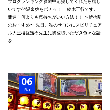
ブログランキング参戦中応援してくれたら嬉し
いです^^温泉猿をポチッ！ 鈴木正行です。
開運！何よりも気持ちがいい方法！！ 〜断捨離
のおすすめ〜 先日、私のサロンにスピリチュア
ル大王櫻庭露樹先生に御登壇いただき色々な話
を
Read More…
06
1月/19