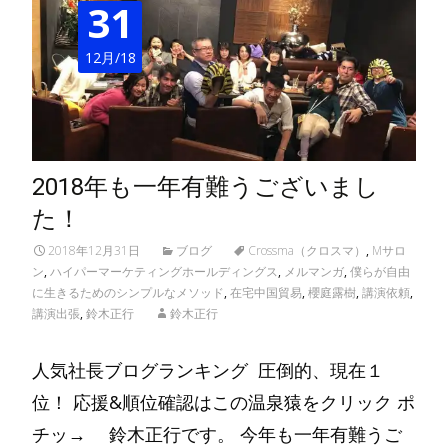
31
12月/18
2018年も一年有難うございまし
た！
2018年12月31日
ブログ
Crossma（クロスマ）
,
Mサロ
ン
,
ハイパーマーケティングホールディングス
,
メルマンガ
,
僕らが自由
に生きるためのシンプルなメソッド
,
在宅中国貿易
,
櫻庭露樹
,
講演依頼
,
講演出張
,
鈴木正行
鈴木正行
人気社長ブログランキング 圧倒的、現在１
位！ 応援&順位確認はこの温泉猿をクリック ポ
チッ→ 鈴木正行です。 今年も一年有難うご