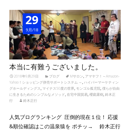
29
9月/18
本当に有難うございました。
2018年9月29日
ブログ
Mサロン
,
アマヤフ！～Amazon-
Yahoo！ショッピング併売サポートシステム ～
,
ハイパーマーケティン
グホールディングス
,
マイナス50度の世界
,
モンゴル孤児院
,
僕らが自由
に生きるためのシンプルなメソッド
,
在宅中国貿易
,
櫻庭露樹
,
鈴木正
行
鈴木正行
人気ブログランキング 圧倒的現在１位！ 応援
&順位確認はこの温泉猿を ポチッ→ 鈴木正行