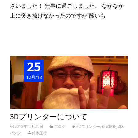
ざいました！ 無事に過ごしました。 なかなか
上に突き抜けなかったのですが 酸いも
Read More…
25
12月/18
3Dプリンターについて
2018年12月25日
ブログ
3Dプリンター
,
櫻庭露樹
,
赤い
パンツ
鈴木正行