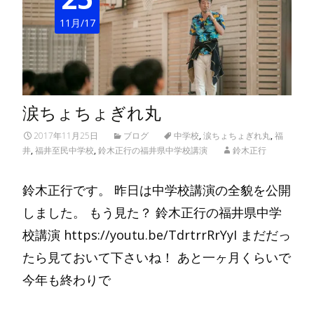
11月/17
涙ちょちょぎれ丸
2017年11月25日
ブログ
中学校
,
涙ちょちょぎれ丸
,
福
井
,
福井至民中学校
,
鈴木正行の福井県中学校講演
鈴木正行
鈴木正行です。 昨日は中学校講演の全貌を公開
しました。 もう見た？ 鈴木正行の福井県中学
校講演 https://youtu.be/TdrtrrRrYyI まだだっ
たら見ておいて下さいね！ あと一ヶ月くらいで
今年も終わりで
Read More…