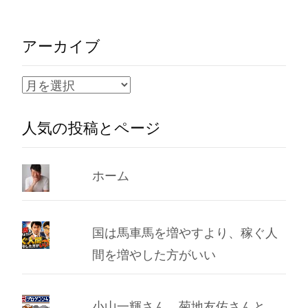
アーカイブ
ア
ー
人気の投稿とページ
カ
イ
ブ
ホーム
国は馬車馬を増やすより、稼ぐ人
間を増やした方がいい
小山一輝さん、菊地友佑さんと