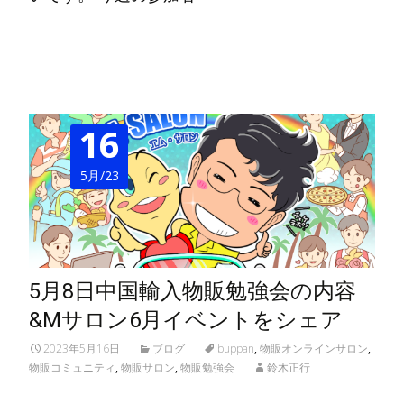
Read More…
16
5月/23
5月8日中国輸入物販勉強会の内容
&Mサロン6月イベントをシェア
2023年5月16日
ブログ
buppan
,
物販オンラインサロン
,
物販コミュニティ
,
物販サロン
,
物販勉強会
鈴木正行