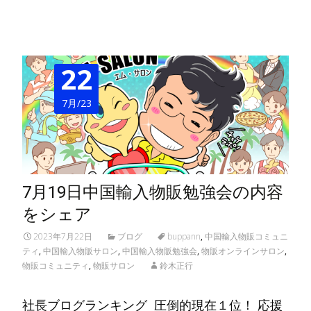
22
7月/23
7月19日中国輸入物販勉強会の内容
をシェア
2023年7月22日
ブログ
buppann
,
中国輸入物販コミュニ
ティ
,
中国輸入物販サロン
,
中国輸入物販勉強会
,
物販オンラインサロン
,
物販コミュニティ
,
物販サロン
鈴木正行
社長ブログランキング 圧倒的現在１位！ 応援