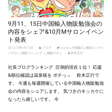
9月11、15日中国輸入物販勉強会の
内容をシェア&10月Mサロンイベン
ト発表
2023年9月16日
ブログ
buppan
,
中国輸入
,
物販オンライ
ンサロン
,
物販コミュニティ
,
物販サロン
鈴木正行
社長ブログランキング 圧倒的現在１位！ 応援
&順位確認は温泉猿を ポチっ→ 鈴木正行で
す。 今週も毎週開催している中国輸入物販勉強
会の内容をシェアします。 気づきのキッカケに
なったら嬉しいです。 今
Read More…