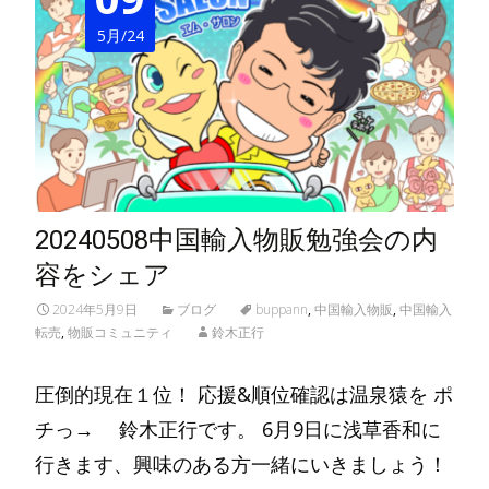
5月/24
20240508中国輸入物販勉強会の内
容をシェア
2024年5月9日
ブログ
buppann
,
中国輸入物販
,
中国輸入
転売
,
物販コミュニティ
鈴木正行
圧倒的現在１位！ 応援&順位確認は温泉猿を ポ
チっ→ 鈴木正行です。 6月9日に浅草香和に
行きます、興味のある方一緒にいきましょう！