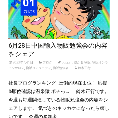
01
7月/23
6月28日中国輸入物販勉強会の内容
をシェア
2023年7月1日
ブログ
buppan
,
儲かる 物販
,
物販オンラ
インサロン
,
物販コミュニティ
,
物販勉強会
鈴木正行
社長ブログランキング 圧倒的現在１位！ 応援
&順位確認は温泉猿 ポチっ→ 鈴木正行です。
今週も毎週開催している物販勉強会の内容をシ
ェアします。 気づきのキッカケになったら嬉し
いです。 今週の参加者