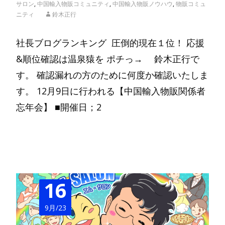
サロン
,
中国輸入物販コミュニティ
,
中国輸入物販ノウハウ
,
物販コミュ
ニティ
鈴木正行
社長ブログランキング 圧倒的現在１位！ 応援
&順位確認は温泉猿を ポチっ→ 鈴木正行で
す。 確認漏れの方のために何度か確認いたしま
す。 12月9日に行われる【中国輸入物販関係者
忘年会】 ■開催日；2
Read More…
16
9月/23