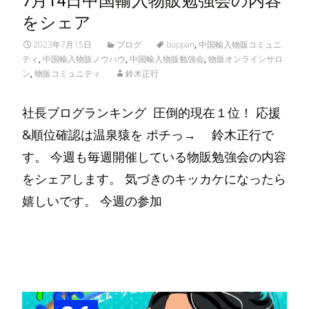
7月14日中国輸入物販勉強会の内容
をシェア
2023年7月15日
ブログ
buppan
,
中国輸入物販コミュニ
ティ
,
中国輸入物販ノウハウ
,
中国輸入物販勉強会
,
物販オンラインサロ
ン
,
物販コミュニティ
鈴木正行
社長ブログランキング 圧倒的現在１位！ 応援
&順位確認は温泉猿を ポチっ→ 鈴木正行で
す。 今週も毎週開催している物販勉強会の内容
をシェアします。 気づきのキッカケになったら
嬉しいです。 今週の参加
Read More…