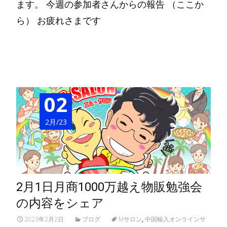
ます。 今週の参加者さんからの報告 （ここか
ら） お疲れさまです
Read More…
02
2月/23
2月1日月商1000万越え物販勉強会
の内容をシェア
2023年2月2日
ブログ
Mサロン
,
中国輸入オンラインサ