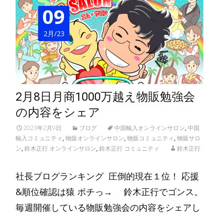
09
2月/23
2月8日月商1000万越え物販勉強会
の内容をシェア
2023年2月9日
ブログ
中国輸入オンラインサロン
,
中国
輸入コミュニティ
,
物販オンラインサロン
,
物販コミュニティ
,
物販サロ
ン
,
鈴木正行 オンラインサロン
,
鈴木正行 コミュニティ
鈴木正行
社長ブログランキング 圧倒的現在１位！ 応援
&順位確認は猿 ポチっ→ 鈴木正行でゴンス。
毎週開催している物販勉強会の内容をシェアし