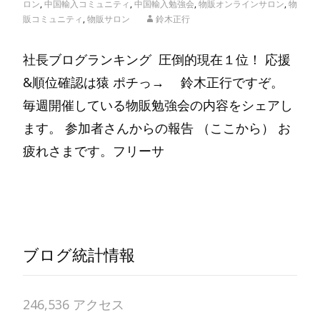
ロン
,
中国輸入コミュニティ
,
中国輸入勉強会
,
物販オンラインサロン
,
物
販コミュニティ
,
物販サロン
鈴木正行
社長ブログランキング 圧倒的現在１位！ 応援
&順位確認は猿 ポチっ→ 鈴木正行ですぞ。
毎週開催している物販勉強会の内容をシェアし
ます。 参加者さんからの報告 （ここから） お
疲れさまです。フリーサ
Read More…
ブログ統計情報
246,536 アクセス