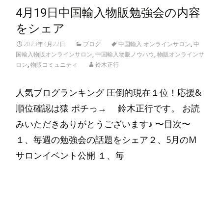
4月19日中国輸入物販勉強会の内容
をシェア
2023年4月22日
ブログ
中国輸入 オンラインサロン
,
中
国輸入物販オンラインサロン
,
中国輸入物販ノウハウ
,
物販オンラインサ
ロン
,
物販コミュニティ
鈴木正行
人気ブログランキング 圧倒的現在１位！応援&
順位確認は猿 ポチっ→ 鈴木正行です。 お読
みいただきありがとうございます♪ 〜目次〜
１、毎週の勉強会の話題をシェア２、5月のM
サロンイベント公開 １、毎
Read More…