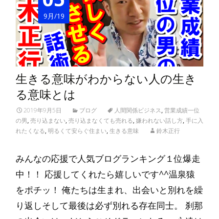
9月/19
生きる意味がわからない人の生き
る意味とは
2019年9月5日
ブログ
人間関係ビジネス
,
営業成績一位
の男
,
売り込まない
,
売り込まなくても売れる
,
嫌われない話し方
,
手に入
れたくなる
,
明るくて安らぐ住まい
,
生きる意味
鈴木正行
みんなの応援で人気ブログランキング１位爆走
中！！ 応援してくれたら嬉しいです^^温泉猿
をポチッ！ 俺たちは生まれ、出会いと別れを繰
り返しそして最後は必ず別れる存在同士。 刹那