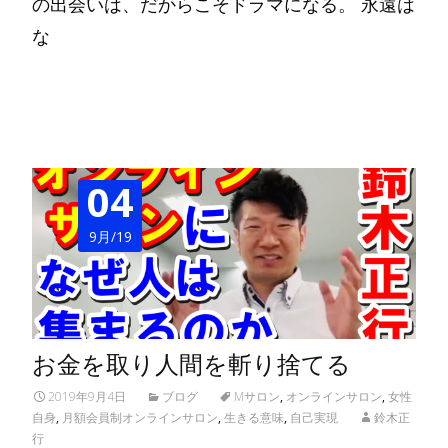
の出会いは、だからこそドラマになる。 永遠は
な
Read More…
04
9月/19
お金を取り人間を斬り捨てる
2019年9月4日
ブログ
Mサロン
,
オンラインサロン
,
女性
自身
,
月額会員制オンラインサロン
,
生きる意味
,
自己実現
鈴木正
行