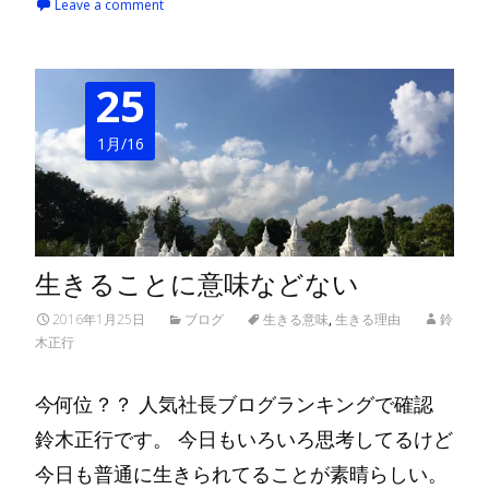
Leave a comment
25
1月/16
生きることに意味などない
2016年1月25日
ブログ
生きる意味
,
生きる理由
鈴
木正行
今何位？？ 人気社長ブログランキングで確認
鈴木正行です。 今日もいろいろ思考してるけど
今日も普通に生きられてることが素晴らしい。