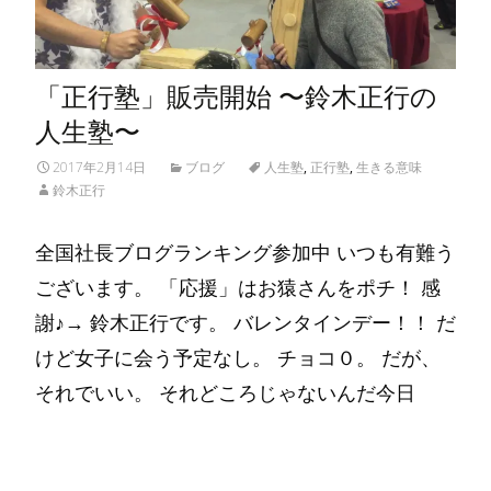
「正行塾」販売開始 〜鈴木正行の
人生塾〜
2017年2月14日
ブログ
人生塾
,
正行塾
,
生きる意味
鈴木正行
全国社長ブログランキング参加中 いつも有難う
ございます。 「応援」はお猿さんをポチ！ 感
謝♪→ 鈴木正行です。 バレンタインデー！！ だ
けど女子に会う予定なし。 チョコ０。 だが、
それでいい。 それどころじゃないんだ今日
Read More…