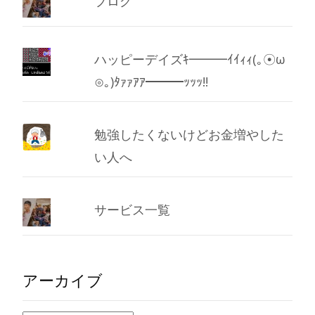
ブログ
ハッピーデイズｷ━━━ｲｲｨｨ(｡☉ω
⊙｡)ﾀｧｧｱｱ━━━ｯｯｯ!!
勉強したくないけどお金増やした
い人へ
サービス一覧
アーカイブ