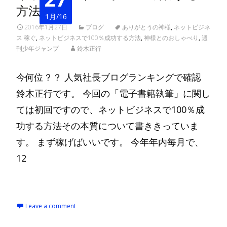
方法
1月/16
2016年1月27日
ブログ
ありがとうの神様
,
ネットビジネ
ス 稼ぐ
,
ネットビジネスで100％成功する方法
,
神様とのおしゃべり
,
週
刊少年ジャンプ
鈴木正行
今何位？？ 人気社長ブログランキングで確認
鈴木正行です。 今回の「電子書籍執筆」に関し
ては初回ですので、ネットビジネスで100％成
功する方法その本質について書ききっていま
す。 まず稼げばいいです。 今年年内毎月で、
12
Read More…
Leave a comment