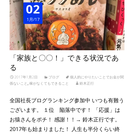
02
1月/17
「家族と〇〇！」できる状況であ
る
2017年1月2日
ブログ
個人的にやりたいことでお金が関
係ないこと
,
稼がなくてもできること
鈴木正行
全国社長ブログランキング参加中 いつも有難う
ございます。 １位 陥落中です！ 「応援」は
お猿さんをポチ！ 感謝！！→ 鈴木正行です。
2017年も始まりました！ 人生も半分くらい終