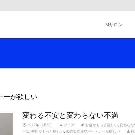
Skip
to
Mサロン
content
ートナーが欲しい
変わる不安と変わらない不満
2017年11月5日
ブログ
お金がもっと欲しい
,
変わらな
不安
,
時間がもっと欲しい
,
素敵な友達やパートナーが欲しい
鈴