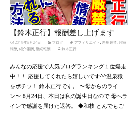
【鈴木正行】報酬差し上げます
2019年8月24日
ブログ
アフィリエイト
,
悪用厳禁
,
月額
報酬
,
紹介報酬
,
継続報酬
鈴木正行
みんなの応援で人気ブログランキング１位爆走
中！！ 応援してくれたら嬉しいです^^温泉猿
をポチッ！ 鈴木正行です。 〜母からのライ
ン〜 8月24日、本日は私の誕生日なので 母へラ
インで感謝を届けた返答。 ◆和枝 とんでもご
Read More…