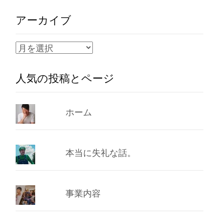
アーカイブ
ア
ー
人気の投稿とページ
カ
イ
ブ
ホーム
本当に失礼な話。
事業内容