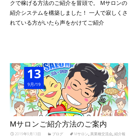
クで稼げる方法のご紹介を冒頭で。 Mサロンの
紹介システムを構築しました！ 一人で寂しくさ
れている方がいたら声をかけてご紹介
Read More…
13
9月/19
Mサロンご紹介方法のご案内
2019年9月13日
ブログ
Mサロン
,
異業種交流会
,
紹介報