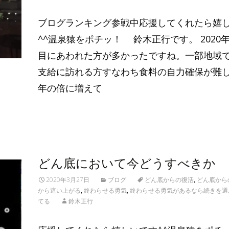
ブログランキング参戦中応援してくれたら嬉
^^温泉猿をポチッ！ 鈴木正行です。 2020
目にあわれた方が多かったですね。一部地域
支給に訪れる方すなわち食料の自力確保が難
年の倍に増えて
Read More…
どん底において今どうすべきか
2020年3月27日
ブログ
どん底からの復活
,
どん底から
から這い上がる
,
終わらせる勇気
,
終わらせる勇気があるなら続きを選
てる
鈴木正行