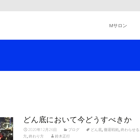
Skip
to
Mサロン
content
どん底において今どうすべきか
2020年12月26日
ブログ
どん底
,
撤退戦術
,
終わらせる
方
,
終わり方
鈴木正行