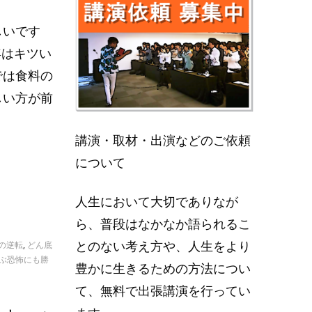
しいです
年はキツい
では食料の
しい方が前
講演・取材・出演などのご依頼
について
人生において大切でありなが
ら、普段はなかなか語られるこ
とのない考え方や、人生をより
の逆転
,
どん底
ぶ恐怖にも勝
豊かに生きるための方法につい
て、無料で出張講演を行ってい