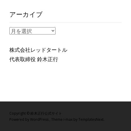
アーカイブ
ア
ー
カ
株式会社レッドタートル
イ
代表取締役 鈴木正行
ブ
Copyright © 鈴木正行公式サイト
Powered by WordPress
, Theme
i-max
by TemplatesNext.