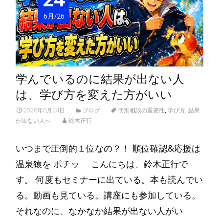
6月/26
学んでいるのに結果が出ない人
は、学び方を変えた方がいい
2026年6月24日
ブログ
個別相談の重要性
,
学び方
,
結果
が出ない人へ
鈴木正行
いつまで圧倒的１位なの？！ 順位確認&応援は
温泉猿を ポチッ こんにちは、鈴木正行で
す。 何度もセミナーに出ている。本も読んでい
る。動画も見ている。講座にも参加している。
それなのに、なかなか結果が出ない人がい