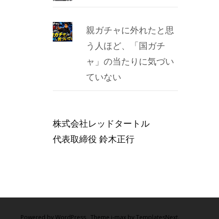
親ガチャに外れたと思
う人ほど、「国ガチ
ャ」の当たりに気づい
ていない
株式会社レッドタートル
代表取締役 鈴木正行
Powered by WordPress
, Theme
i-max
by TemplatesNext.