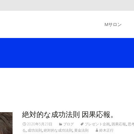
Skip
to
Mサロン
content
絶対的な成功法則 因果応報。
2020年5月23日
ブログ
プレゼント企画
,
因果応報
,
思
る
,
成功法則
,
絶対的な成功法則
,
黄金法則
鈴木正行