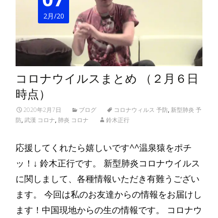
2月/20
コロナウイルスまとめ （２月６日
時点）
2020年2月7日
ブログ
コロナウィルス 予防
,
新型肺炎 予
防
,
武漢 コロナ
,
肺炎 コロナ
鈴木正行
応援してくれたら嬉しいです^^温泉猿をポチ
ッ！↓ 鈴木正行です。 新型肺炎コロナウイルス
に関しまして、各種情報いただき有難うござい
ます。 今回は私のお友達からの情報をお届けし
ます！中国現地からの生の情報です。 コロナウ