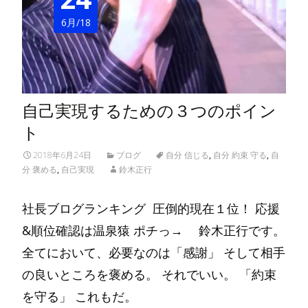
6月/18
自己実現するための３つのポイン
ト
2018年6月24日
ブログ
自分 信じる
,
自分 約束 守る
,
自
分 褒める
,
自己実現
鈴木正行
社長ブログランキング 圧倒的現在１位！ 応援
&順位確認は温泉猿 ポチっ→ 鈴木正行です。
全てにおいて、必要なのは「感謝」 そして相手
の良いところを褒める。 それでいい。 「約束
を守る」 これもだ。