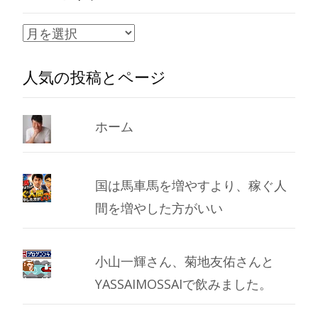
ア
ー
人気の投稿とページ
カ
イ
ブ
ホーム
国は馬車馬を増やすより、稼ぐ人
間を増やした方がいい
小山一輝さん、菊地友佑さんと
YASSAIMOSSAIで飲みました。