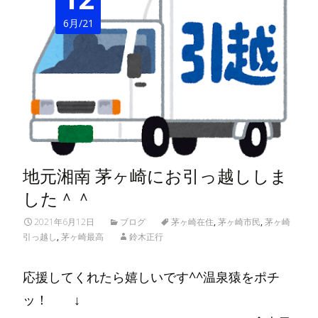
6月/21
地元湘南 茅ヶ崎にお引っ越ししま
した＾＾
2021年6月12日
ブログ
茅ヶ崎在住
,
茅ヶ崎市民
,
茅ヶ崎
引っ越し
,
茅ヶ崎最高
鈴木正行
応援してくれたら嬉しいです^^温泉猿をポチ
ッ！ ↓