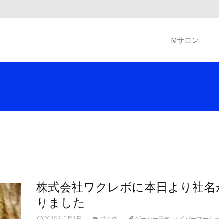
Skip
to
Mサロン
content
株式会社ワクレボに本日より社名
りました
2019年2月1日
ブログ
ゲーハー田村
,
ハイパーマーケ