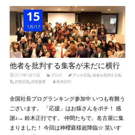
15
1月/17
他者を批判する集客が未だに横行
2017年1月15日
ブログ
アンチ広告
,
他者を批判する集
客
,
詐欺広告
,
詐欺集客
鈴木正行
全国社長ブログランキング参加中 いつも有難う
ございます。 「応援」はお猿さんをポチ！ 感
謝♪→ 鈴木正行です。 仲間たちで、名古屋に集
まりました！ 今回は神櫻庭様超降臨☆ 笑いす