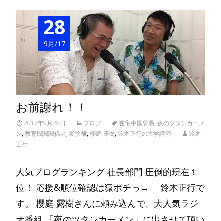
28
9月/17
お前謝れ！！
2017年9月28日
ブログ
在宅中国貿易
,
夜のツタンカーメ
ン
,
教育機関関係者
,
断捨離
,
櫻庭 露樹
,
鈴木正行の大学講演
鈴木
正行
人気ブログランキング 社長部門 圧倒的現在１
位！ 応援&順位確認は猿ポチっ→ 鈴木正行で
す。 櫻庭 露樹さんに頼み込んで、大人気ラジ
オ番組 「夜のツタンカーメン」に出させて頂い