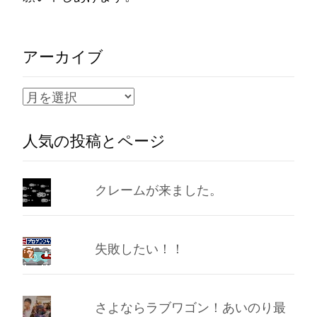
アーカイブ
ア
ー
人気の投稿とページ
カ
イ
ブ
クレームが来ました。
失敗したい！！
さよならラブワゴン！あいのり最