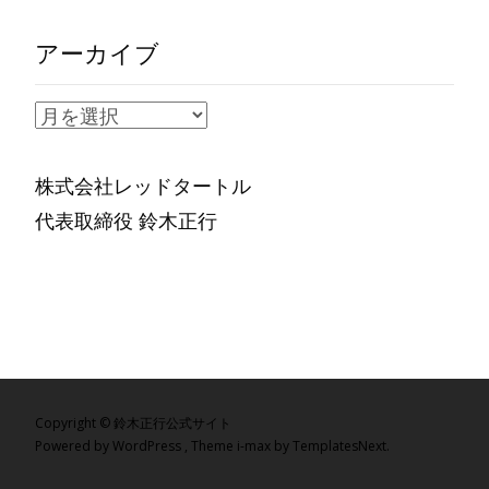
アーカイブ
ア
ー
カ
株式会社レッドタートル
イ
代表取締役 鈴木正行
ブ
Copyright © 鈴木正行公式サイト
Powered by WordPress
, Theme
i-max
by TemplatesNext.