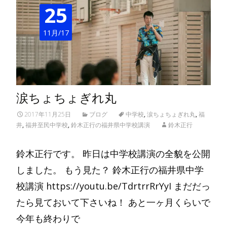
25
11月/17
涙ちょちょぎれ丸
2017年11月25日
ブログ
中学校
,
涙ちょちょぎれ丸
,
福
井
,
福井至民中学校
,
鈴木正行の福井県中学校講演
鈴木正行
鈴木正行です。 昨日は中学校講演の全貌を公開
しました。 もう見た？ 鈴木正行の福井県中学
校講演 https://youtu.be/TdrtrrRrYyI まだだっ
たら見ておいて下さいね！ あと一ヶ月くらいで
今年も終わりで