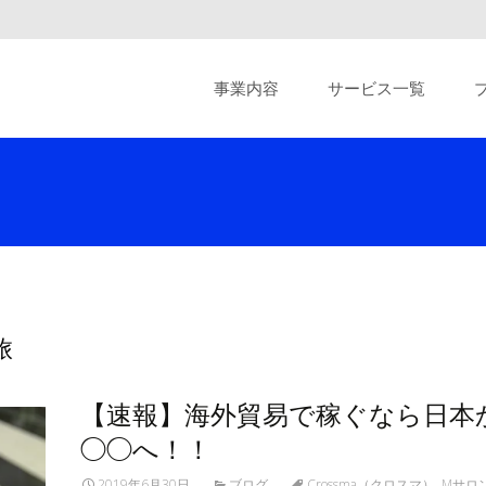
Skip
to
事業内容
サービス一覧
content
旅
【速報】海外貿易で稼ぐなら日本
◯◯へ！！
2019年6月30日
ブログ
Crossma（クロスマ）
,
Mサロ