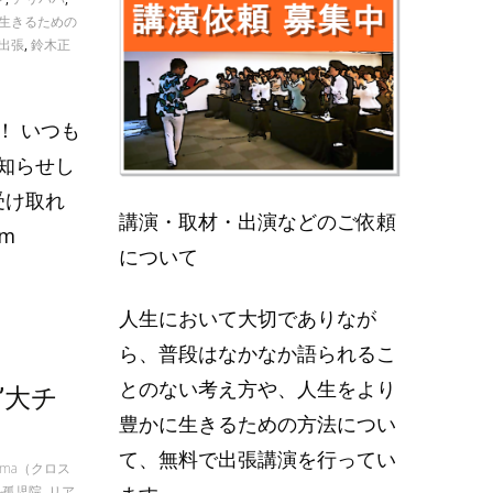
生きるための
出張
,
鈴木正
！ いつも
知らせし
受け取れ
講演・取材・出演などのご依頼
hm
について
人生において大切でありなが
ら、普段はなかなか語られるこ
とのない考え方や、人生をより
”大チ
豊かに生きるための方法につい
て、無料で出張講演を行ってい
ssma（クロス
ル孤児院
,
リア