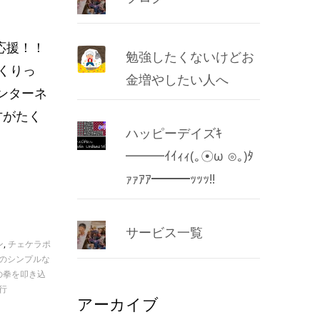
応援！！
勉強したくないけどお
くりっ
金増やしたい人へ
インターネ
方がたく
ハッピーデイズｷ
━━━ｲｲｨｨ(｡☉ω ⊙｡)ﾀ
ｧｧｱｱ━━━ｯｯｯ!!
サービス一覧
ン
,
チェケラポ
のシンプルな
の拳を叩き込
行
アーカイブ