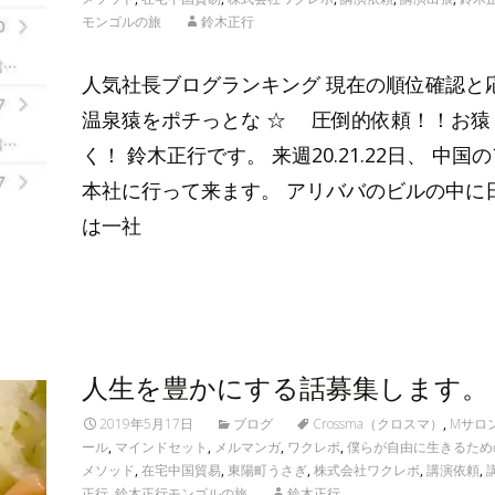
モンゴルの旅
鈴木正行
人気社長ブログランキング 現在の順位確認と
温泉猿をポチっとな ☆ 圧倒的依頼！！お猿
く！ 鈴木正行です。 来週20.21.22日、 中国
本社に行って来ます。 アリババのビルの中に
は一社
Read More…
人生を豊かにする話募集します。
2019年5月17日
ブログ
Crossma（クロスマ）
,
Mサロ
ール
,
マインドセット
,
メルマンガ
,
ワクレボ
,
僕らが自由に生きるため
メソッド
,
在宅中国貿易
,
東陽町うさぎ
,
株式会社ワクレボ
,
講演依頼
,
正行
,
鈴木正行モンゴルの旅
鈴木正行