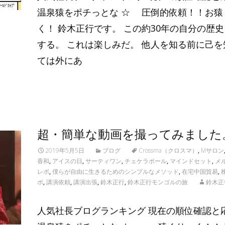
温泉猿をポチっとな ☆ 圧倒的依頼！！お猿
く！ 鈴木正行です。 この約30年の自分の歴
する。 これは楽しみだ。 他人を知る前に己を
ては外にあ
Read More…
超・簡単な動画を撮ってみました
2019年5月5日
ブログ
Crossma（クロスマ）
,
Mサロン
香和
,
アイスの日
,
サーティワン
,
チェケラポール
,
マインドセット
,
メ
レボ
,
僕らが自由に生きるためのシンプルなメソッド
,
在宅中国貿易
,
ボ
,
講演依頼
,
講演出張
,
鈴木正行
,
鈴木正行モンゴルの旅
鈴木正
人気社長ブログランキング 現在の順位確認と