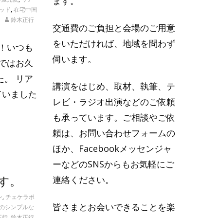
ます。
ッド
,
在宅中国
鈴木正行
交通費のご負担と会場のご用意
をいただければ、地域を問わず
！いつも
伺います。
ではお久
。 リア
講演をはじめ、取材、執筆、テ
ていました
レビ・ラジオ出演などのご依頼
も承っています。ご相談やご依
頼は、お問い合わせフォームの
ほか、Facebookメッセンジャ
ーなどのSNSからもお気軽にご
連絡ください。
す。
ン
,
チェケラポ
皆さまとお会いできることを楽
のシンプルな
正行
,
鈴木正行