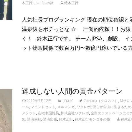
木正行モンゴルの旅
鈴木正行
人気社長ブログランキング 現在の順位確認と
温泉猿をポチっとな ☆ 圧倒的依頼！！お猿
く！ 鈴木正行です。 チームJPSA、創設。 
ット物販関係で数百万円〜数億円稼いでいる
Read More…
達成しない人間の黄金パターン
2019年5月12日
ブログ
Crossma（クロスマ）
,
Mサロ
ール
,
マインドセット
,
メルマンガ
,
ワクレボ
,
僕らが自由に生きるため
メソッド
,
在宅中国貿易
,
株式会社ワクレボ
,
空白のラストページにそ
め
,
講演依頼
,
講演出張
,
鈴木正行
,
鈴木正行モンゴルの旅
鈴木正