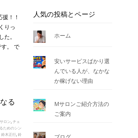
人気の投稿とページ
応援！！
くりっ
ホーム
した。
す。 で
安いサービスばかり選
んでいる人が、なかな
か稼げない理由
くなる
Mサロンご紹介方法の
ご案内
Mサロン
,
チェ
るためのシン
,
鈴木正行
,
鈴
ブログ