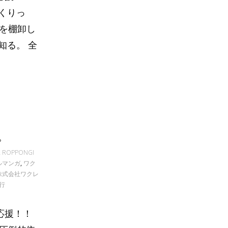
くりっ
史を棚卸し
知る。 全
。
,
ROPPONGI
ルマンガ
,
ワク
株式会社ワクレ
行
応援！！