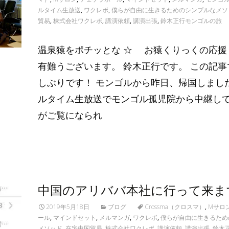
ルタイム生放送
,
ワクレボ
,
僕らが自由に生きるためのシンプルなメソ
貿易
,
株式会社ワクレボ
,
講演依頼
,
講演出張
,
鈴木正行モンゴルの旅
温泉猿をポチッとな ☆ お猿くりっくの応援
有難うございます。 鈴木正行です。 この記事
しぶりです！ モンゴルから昨日、帰国しました
ルタイム生放送でモンゴル孤児院から中継し
がご覧になられ
Read More…
中国のアリババ本社に行って来ま
2019年5月18日
ブログ
Crossma（クロスマ）
,
Mサロ
ール
,
マインドセット
,
メルマンガ
,
ワクレボ
,
僕らが自由に生きるため
メソッド
,
在宅中国貿易
,
株式会社ワクレボ
,
講演依頼
,
講演出張
,
鈴木