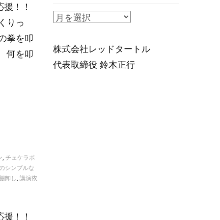
応援！！
ア
くりっ
ー
の拳を叩
カ
株式会社レッドタートル
 何を叩
イ
代表取締役 鈴木正行
ブ
ン
,
チェケラポ
のシンプルな
棚卸し
,
講演依
応援！！