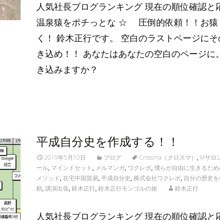
人気社長ブログランキング 現在の順位確認と
温泉猿をポチっとな ☆ 圧倒的依頼！！お猿
く！ 鈴木正行です。 空白のラストページにそ
き込め！！ あなたはあなたの空白のページに。
き込みますか？
Read More…
平成自分史を作成する！！
2019年5月10日
ブログ
Crossma（クロスマ）
,
Mサロ
ール
,
マインドセット
,
メルマンガ
,
ワクレボ
,
僕らが自由に生きるため
メソッド
,
在宅中国貿易
,
平成自分史
,
株式会社ワクレボ
,
自分の歴史を
頼
,
講演出張
,
鈴木正行
,
鈴木正行モンゴルの旅
鈴木正行
人気社長ブログランキング 現在の順位確認と