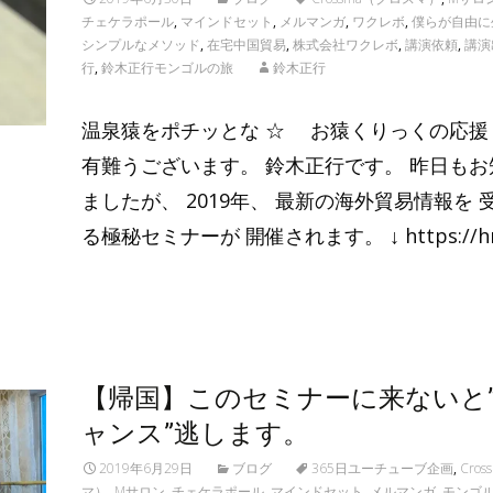
チェケラポール
,
マインドセット
,
メルマンガ
,
ワクレボ
,
僕らが自由に
シンプルなメソッド
,
在宅中国貿易
,
株式会社ワクレボ
,
講演依頼
,
講演
行
,
鈴木正行モンゴルの旅
鈴木正行
温泉猿をポチッとな ☆ お猿くりっくの応援
有難うございます。 鈴木正行です。 昨日もお
ましたが、 2019年、 最新の海外貿易情報を 
る極秘セミナーが 開催されます。 ↓ https://
Read More…
【帰国】このセミナーに来ないと
ャンス”逃します。
2019年6月29日
ブログ
365日ユーチューブ企画
,
Cro
マ）
,
Mサロン
,
チェケラポール
,
マインドセット
,
メルマンガ
,
モンゴ