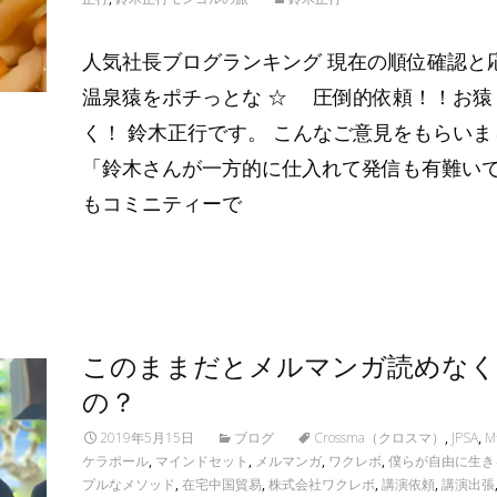
人気社長ブログランキング 現在の順位確認と
温泉猿をポチっとな ☆ 圧倒的依頼！！お猿
く！ 鈴木正行です。 こんなご意見をもらいま
「鈴木さんが一方的に仕入れて発信も有難いで
もコミニティーで
Read More…
このままだとメルマンガ読めな
の？
2019年5月15日
ブログ
Crossma（クロスマ）
,
JPSA
,
ケラポール
,
マインドセット
,
メルマンガ
,
ワクレボ
,
僕らが自由に生き
プルなメソッド
,
在宅中国貿易
,
株式会社ワクレボ
,
講演依頼
,
講演出張