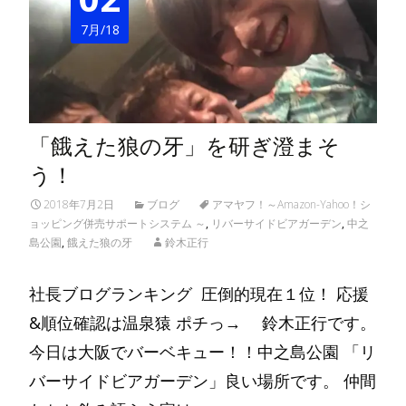
7月/18
「餓えた狼の牙」を研ぎ澄まそ
う！
2018年7月2日
ブログ
アマヤフ！～Amazon-Yahoo！シ
ョッピング併売サポートシステム ～
,
リバーサイドビアガーデン
,
中之
島公園
,
餓えた狼の牙
鈴木正行
社長ブログランキング 圧倒的現在１位！ 応援
&順位確認は温泉猿 ポチっ→ 鈴木正行です。
今日は大阪でバーベキュー！！中之島公園 「リ
バーサイドビアガーデン」良い場所です。 仲間