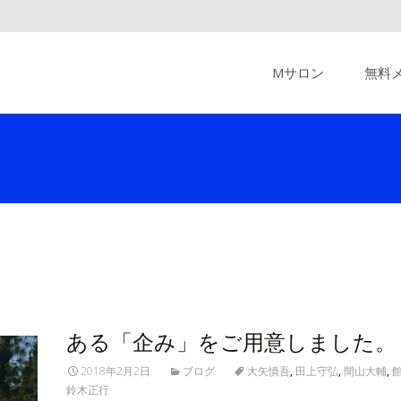
Skip
to
Mサロン
無料
content
ある「企み」をご用意しました。
2018年2月2日
ブログ
大矢慎吾
,
田上守弘
,
間山大輔
,
鈴木正行