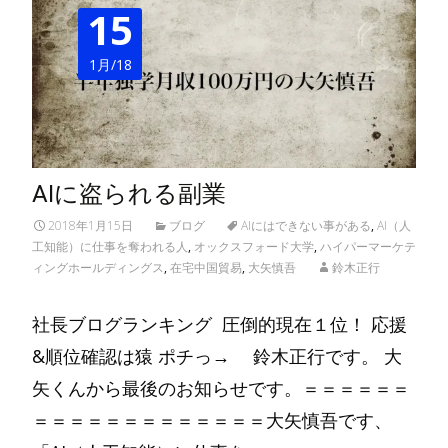
15
1月/18
AIに盗られる副業
2018年1月15日
ブログ
AIにはできない事がある
,
AI（人
工知能）に仕事を奪われる人
,
オックスフォード大学
,
ハイパーマーケテ
ィングホールディングス
,
在宅中国貿易
,
大矢慎吾
鈴木正行
社長ブログランキング 圧倒的現在１位！ 応援
&順位確認は猿 ポチっ→ 鈴木正行です。 大
矢くんから最後のお知らせです。＝＝＝＝＝＝
＝＝＝＝＝＝＝＝＝＝＝＝＝大矢慎吾です、